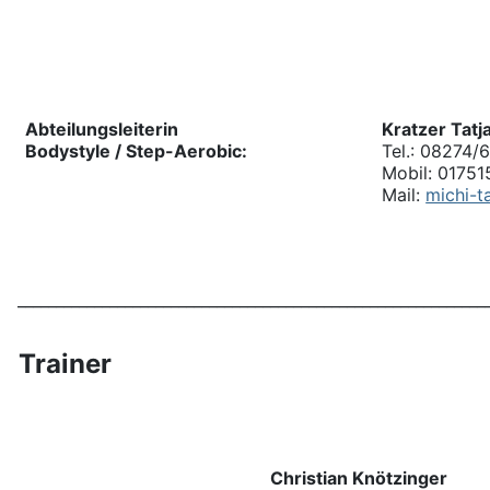
Abteilungsleiterin
Kratzer Tatj
Bodystyle / Step-Aerobic:
Tel.: 08274/
Mobil: 0175
Mail:
michi-
_____________________________________________________________
Trainer
Christian Knötzinger