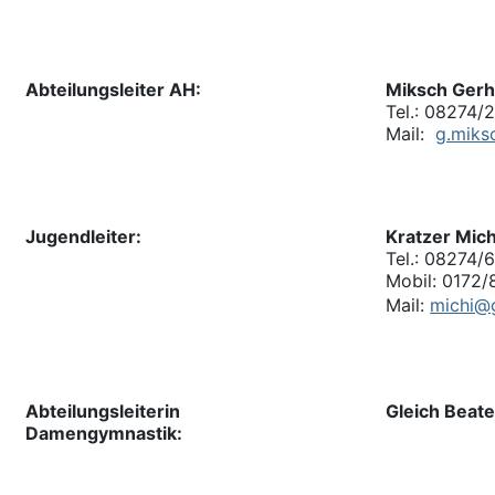
Abteilungsleiter AH:
Miksch Gerh
Tel.: 08274/
Mail:
g.miks
Jugendleiter:
Kratzer Mic
Tel.: 08274/
Mobil: 0172
Mail:
michi@
Abteilungsleiterin
Gleich Beat
Damengymnastik: